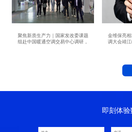
聚焦新质生产力｜国家发改委课题
金维保亮相
组赴中国暖通空调交易中心调研，
调大会靖江
即刻体验