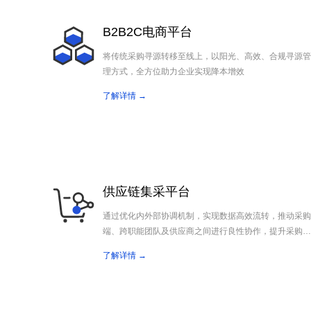
B2B2C电商平台
将传统采购寻源转移至线上，以阳光、高效、合规寻源管
理方式，全方位助力企业实现降本增效
了解详情 →
供应链集采平台
通过优化内外部协调机制，实现数据高效流转，推动采购
端、跨职能团队及供应商之间进行良性协作，提升采购效
率和效益
了解详情 →