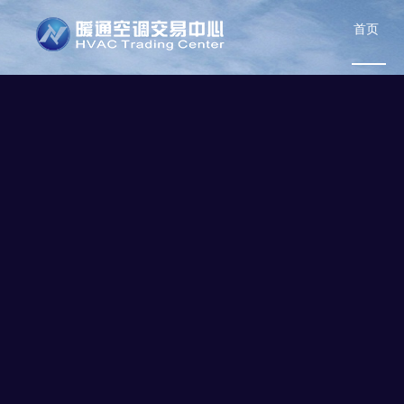
首页
打造百亿级暖通
更高效